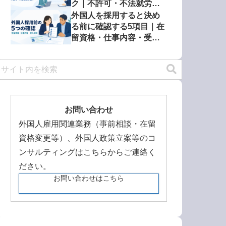
ク｜不許可・不法就労を
防ぐ確認方法
外国人を採用すると決め
る前に確認する5項目｜在
留資格・仕事内容・受入
体制
お問い合わせ
外国人雇用関連業務（事前相談・在留
資格変更等）、外国人政策立案等のコ
ンサルティングはこちらからご連絡く
ださい。
お問い合わせはこちら