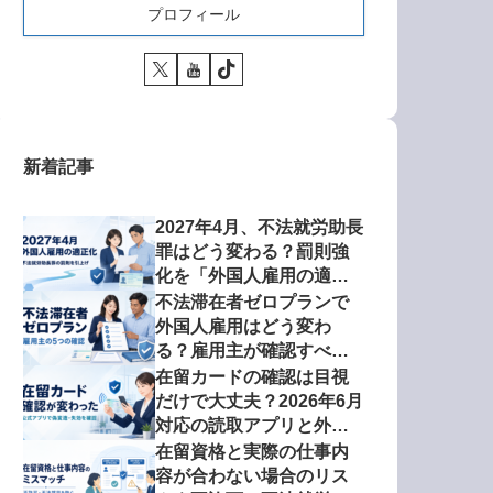
プロフィール
新着記事
2027年4月、不法就労助長
罪はどう変わる？罰則強
化を「外国人雇用の適正
化」から考える
不法滞在者ゼロプランで
外国人雇用はどう変わ
る？雇用主が確認すべき5
項目【2026年版】
在留カードの確認は目視
だけで大丈夫？2026年6月
対応の読取アプリと外国
人雇用リスク
在留資格と実際の仕事内
容が合わない場合のリス