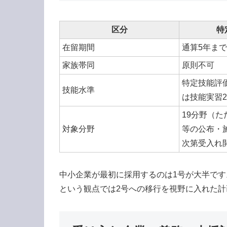
区分
特
在留期間
通算5年まで
家族帯同
原則不可
特定技能評
技能水準
は技能実習
19分野（た
対象分野
等の公布・
次第受入れ
中小企業が最初に採用するのは1号が大半です
という観点では2号への移行を視野に入れた