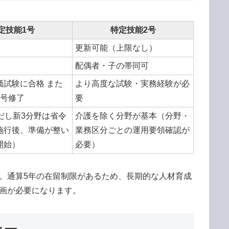
定技能1号
特定技能2号
更新可能（上限なし）
配偶者・子の帯同可
価試験に合格 また
より高度な試験・実務経験が必
2号修了
要
だし新3分野は省令
介護を除く分野が基本（分野・
施行後、準備が整い
業務区分ごとの運用要領確認が
開始）
必要）
。通算5年の在留制限があるため、長期的な人材育成
計画が必要になります。