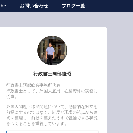
ube
お問い合わせ
ブログ一覧
行政書士阿部隆昭
行政書士阿部総合事務所代表
行政書士として、外国人雇用・在留資格の実務に
従事。
外国人問題・移民問題について、感情的な対立を
前提にするのではなく、制度と現場の視点から論
点を整理し、前提を整えたうえで議論できる状態
をつくることを重視しています。