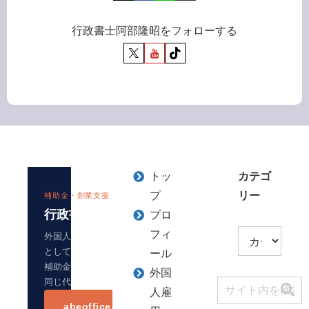
行政書士阿部隆昭をフォローする
トッ
カテゴ
プ
リー
補助金・創業支援
行政書士阿部総合事務所
プロ
フィ
外国人雇用と補助金は、中小企業の経営課題
としてつながっていることが多いです。
ール
補助金・省力化投資・創業支援のご相談は、
外国
同じ代表が運営する事務所サイトへどうぞ。
人雇
abeoffice.net を見る →