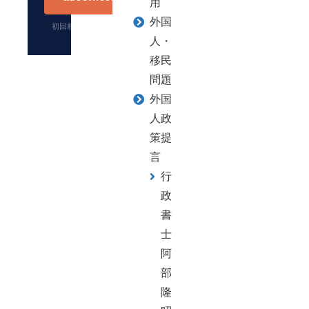
用
外国
初回相談無料・電話・オンライン・対面
人・
移民
問題
外国
人政
策提
言
行
政
書
士
阿
部
隆