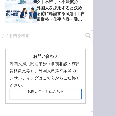
ク｜不許可・不法就労を
防ぐ確認方法
外国人を採用すると決め
る前に確認する5項目｜在
留資格・仕事内容・受入
体制
お問い合わせ
外国人雇用関連業務（事前相談・在留
資格変更等）、外国人政策立案等のコ
ンサルティングはこちらからご連絡く
ださい。
お問い合わせはこちら