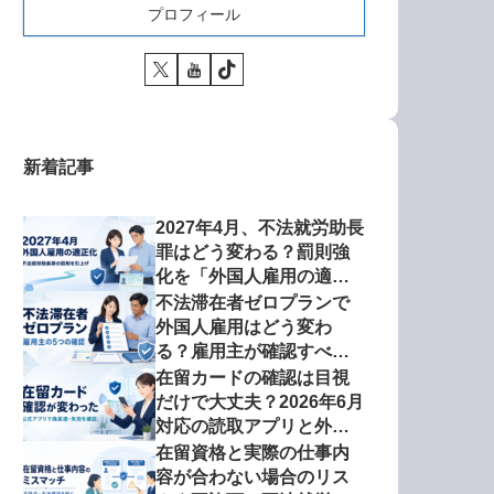
プロフィール
新着記事
2027年4月、不法就労助長
罪はどう変わる？罰則強
化を「外国人雇用の適正
化」から考える
不法滞在者ゼロプランで
外国人雇用はどう変わ
る？雇用主が確認すべき5
項目【2026年版】
在留カードの確認は目視
だけで大丈夫？2026年6月
対応の読取アプリと外国
人雇用リスク
在留資格と実際の仕事内
容が合わない場合のリス