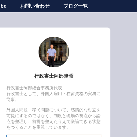
ube
お問い合わせ
ブログ一覧
行政書士阿部隆昭
行政書士阿部総合事務所代表
行政書士として、外国人雇用・在留資格の実務に
従事。
外国人問題・移民問題について、感情的な対立を
前提にするのではなく、制度と現場の視点から論
点を整理し、前提を整えたうえで議論できる状態
をつくることを重視しています。