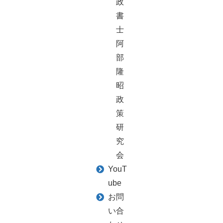
政
書
士
阿
部
隆
昭
政
策
研
究
会
YouT
ube
お問
い合