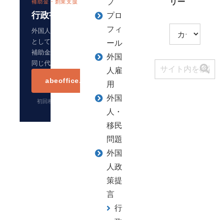
プ
リー
補助金・創業支援
行政書士阿部総合事務所
プロ
フィ
外国人雇用と補助金は、中小企業の経営課題
としてつながっていることが多いです。
ール
補助金・省力化投資・創業支援のご相談は、
外国
同じ代表が運営する事務所サイトへどうぞ。
人雇
abeoffice.net を見る →
用
外国
初回相談無料・電話・オンライン・対面
人・
移民
問題
外国
人政
策提
言
行