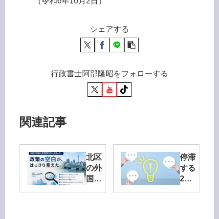
（令和6年10月2日）
シェアする
行政書士阿部隆昭をフォローする
関連記事
北区
停滞
の外
する
国人
23
意識
区の
調査
採用
2024
制度