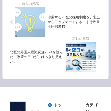
を読
を、
ん
北区
だ。
から
停滞する23区の採用制度を、北区
政策
アッ
からアップデートする。｜行政書
の空
プデ
士阿部隆昭
白
ート
が、
す
はっ
る。
きり
｜行
見え
政書
北区の外国人意識調査2024を読ん
た。
士阿
だ。政策の空白が、はっきり見え
部隆
た。
昭
トッ
カテゴ