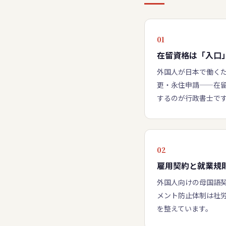
01
在留資格は「入口
外国人が日本で働く
更・永住申請——在
するのが行政書士で
02
雇用契約と就業規
外国人向けの母国語
メント防止体制は社
を整えています。