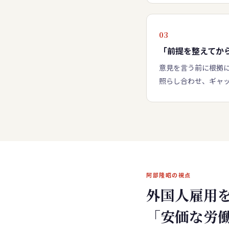
03
「前提を整えてか
意見を言う前に根拠
照らし合わせ、ギャ
阿部隆昭の視点
外国人雇用
「安価な労