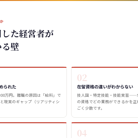
んか
用した経営者が
かる壁
02
められた
在留資格の違いがわからない
300万円。離職の原因は「給料」で
技人国・特定技能・技能実習——
と現実のギャップ（リアリティシ
の資格でどの業務ができるかを正
ごく少数です。
04