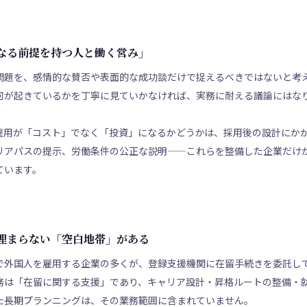
なる前提を持つ人と働く営み」
問題を、感情的な賛否や表面的な成功談だけで捉えるべきではないと考
何が起きているかを丁寧に見ていかなければ、実務に耐える議論にはな
雇用が「コスト」でなく「投資」になるかどうかは、採用後の設計にか
リアパスの提示、労働条件の公正な説明——これらを整備した企業だけ
ています。
埋まらない「空白地帯」がある
で外国人を雇用する企業の多くが、登録支援機関に在留手続きを委託し
務は「在留に関する支援」であり、キャリア設計・昇格ルートの整備・
た長期プランニングは、その業務範囲に含まれていません。