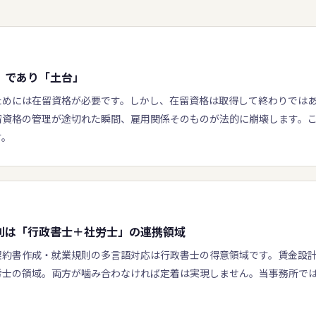
」であり「土台」
ためには在留資格が必要です。しかし、在留資格は取得して終わりでは
留資格の管理が途切れた瞬間、雇用関係そのものが法的に崩壊します。
す。
則は「行政書士＋社労士」の連携領域
契約書作成・就業規則の多言語対応は行政書士の得意領域です。賃金設
労士の領域。両方が噛み合わなければ定着は実現しません。当事務所で