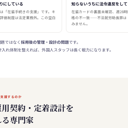
りにしている
知らないうちに法令違反をして
は「在留手続きの支援」です。キ
在留カードの裏面未確認、週28
評価制度は法定業務外。この空白
格の不一致——不法就労助長罪は
みません。
問題ではなく
採用後の管理・設計の問題
です。
け入れ体制を整えれば、外国人スタッフは長く戦力になります。
を支援するのか
雇用契約・定着設計を
れる専門家